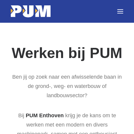
Home
Werken bij PUM
Diensten
Projecten
Ben jij op zoek naar een afwisselende baan in
Machines
de grond-, weg- en waterbouw of
Nieuws
landbouwsector?
Werken bij PUM
Bij
PUM Enthoven
krijg je de kans om te
Contact
werken met een modern en divers