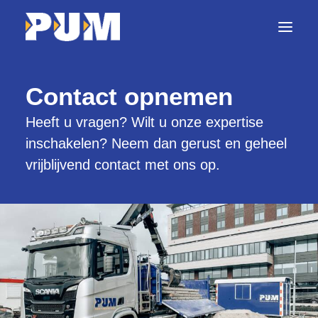
Contact opnemen
Home
Heeft u vragen? Wilt u onze expertise
Diensten
inschakelen? Neem dan gerust en geheel
vrijblijvend contact met ons op.
Projecten
Machines
Nieuws
Werken bij PUM
Contact