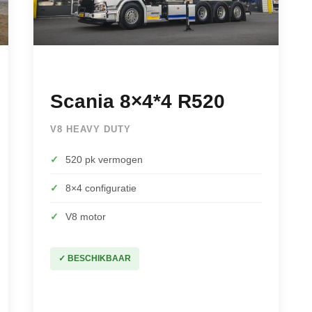
Scania 8×4*4 R520
V8 HEAVY DUTY
✓
520 pk vermogen
✓
8×4 configuratie
✓
V8 motor
✓ BESCHIKBAAR