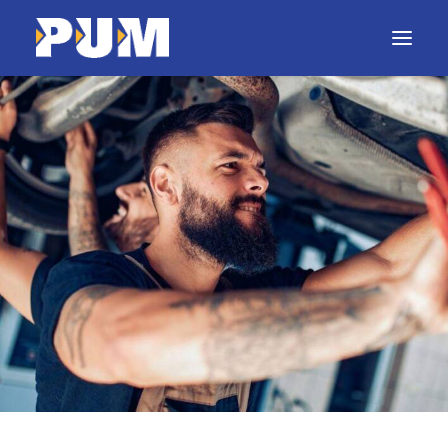
Home
Diensten
Projecten
Machines
Nieuws
Werken bij PUM
Contact