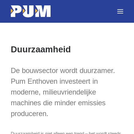
Home
Duurzaamheid
Diensten
Projecten
De bouwsector wordt duurzamer.
Pum Enthoven investeert in
Machines
moderne, milieuvriendelijke
Nieuws
machines die minder emissies
Werken bij PUM
produceren.
Contact
Duurzaamheid is niet alleen een trend – het wordt steeds